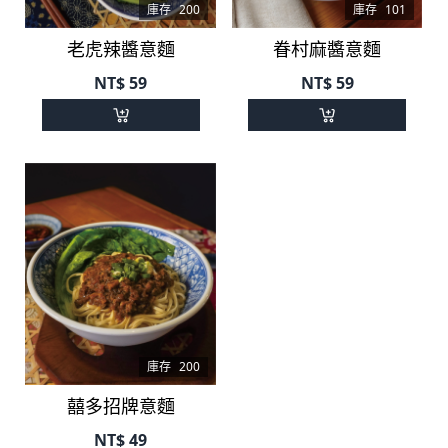
庫存
200
庫存
101
老虎辣醬意麵
眷村麻醬意麵
NT$
59
NT$
59
庫存
200
囍多招牌意麵
NT$
49