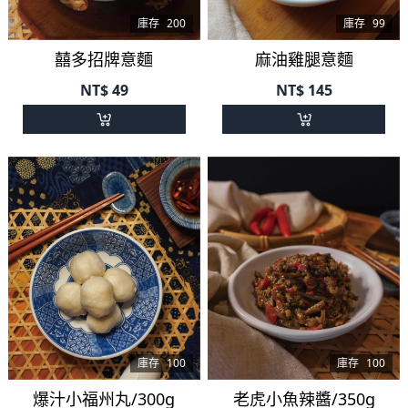
庫存
200
庫存
99
囍多招牌意麵
麻油雞腿意麵
NT$
49
NT$
145
庫存
100
庫存
100
爆汁小福州丸/300g
老虎小魚辣醬/350g