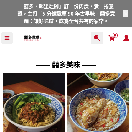
「囍多・鄰里灶腳」訂一份肉燥，煮一捲意
麵，主打「5 分鐘還原 90 年古早味。囍多意
麵：讓好味道，成為全台共有的家常。
Cart
0
—— 囍多美味 ——